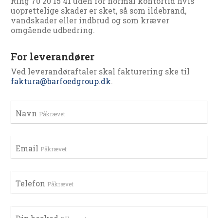
Ring 70 20 15 41 uden for normal kontortid hvis
uoprettelige skader er sket, så som ildebrand,
vandskader eller indbrud og som kræver
omgående udbedring.
For leverandører
Ved leverandøraftaler skal fakturering ske til
faktura@barfoedgroup.dk
.
Navn
Påkrævet
Email
Påkrævet
Telefon
Påkrævet