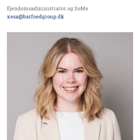
Ejendomsadministrator og SoMe
xesa@barfoedgroup.dk