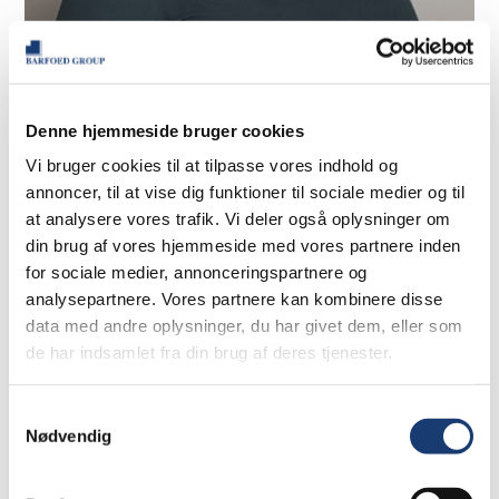
Gitte Møllegaard Halvorsen
Advokatsekretær
Denne hjemmeside bruger cookies
gmh@barfoedgroup.dk
Vi bruger cookies til at tilpasse vores indhold og
annoncer, til at vise dig funktioner til sociale medier og til
at analysere vores trafik. Vi deler også oplysninger om
din brug af vores hjemmeside med vores partnere inden
for sociale medier, annonceringspartnere og
analysepartnere. Vores partnere kan kombinere disse
data med andre oplysninger, du har givet dem, eller som
de har indsamlet fra din brug af deres tjenester.
Samtykkevalg
Nødvendig