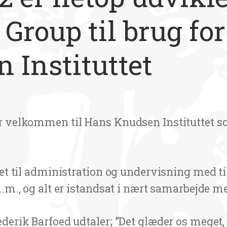
 Group til brug fo
 Instituttet
r velkommen til Hans Knudsen Instituttet so
tet til administration og undervisning med t
.m., og alt er istandsat i nært samarbejde me
erik Barfoed udtaler; ”Det glæder os meget, 