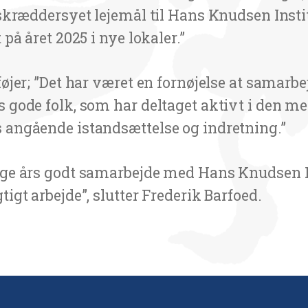
g skræddersyet lejemål til Hans Knudsen Inst
 på året 2025 i nye lokaler.”
lføjer; ”Det har været en fornøjelse at samar
s gode folk, som har deltaget aktivt i den me
 angående istandsættelse og indretning.”
nge års godt samarbejde med Hans Knudsen I
tigt arbejde”, slutter Frederik Barfoed.