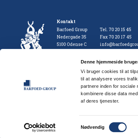
Kontakt
Barfoed Group
Tel.
70 20 15 45
Nedergade 35
Fax
70 20 17 45
5100 Odense C
info@barfoedgro
Postbox 167
Cvr. nr. 25512979
Denne hjemmeside bruger
Barfoed Group er medlem
Vi bruger cookies til at til
Følg Barfoed Group
til at analysere vores tra
Instagram
partnere inden for sociale
Twitter
kombinere disse data med a
Facebook
af deres tjenester.
LinkedIn
Samtykkevalg
Nødvendig