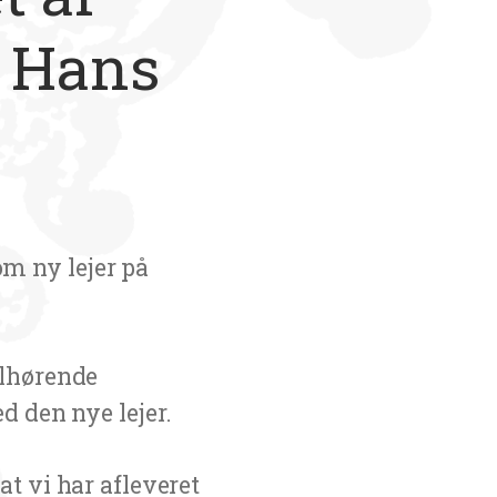
r Hans
m ny lejer på
ilhørende
d den nye lejer.
at vi har afleveret