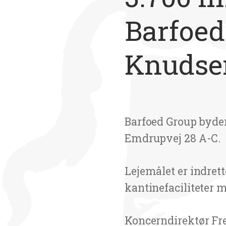
Barfoed
Knudsen
Barfoed Group byde
Emdrupvej 28 A-C.
Lejemålet er indret
kantinefaciliteter m
Koncerndirektør Fred