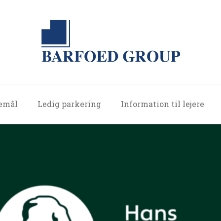
jemål
Ledig parkering
Information til lejere