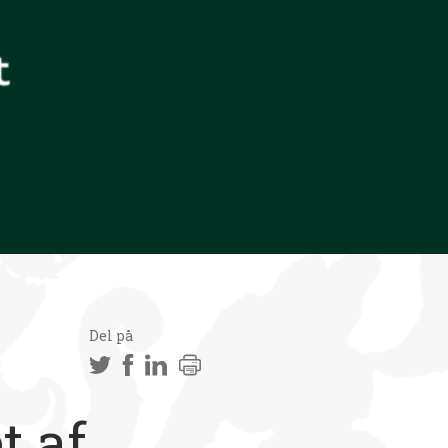
Del på
t af