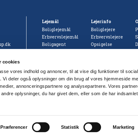
Lejemål
Lejerinfo
O
Boliglejemål
Boliglejere
P
Erhvervslejemål
Erhvervslejere
S
up.dk
Boligagent
Opsigelse
D
 cookies
 af
passe vores indhold og annoncer, til at vise dig funktioner til soci
fik. Vi deler også oplysninger om din brug af vores hjemmeside m
 medier, annonceringspartnere og analysepartnere. Vores partne
ndre oplysninger, du har givet dem, eller som de har indsamlet 
Præferencer
Statistik
Marketing