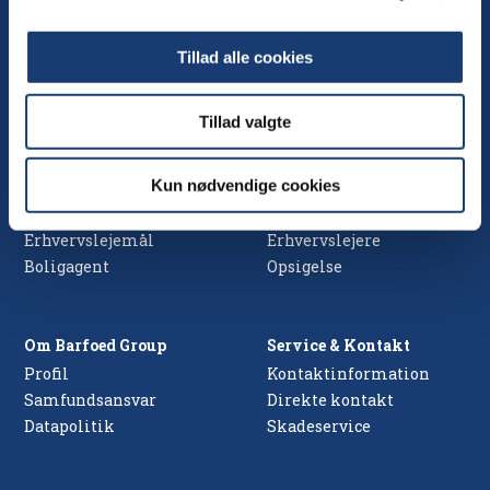
info@barfoedgroup.dk
Nedergade 35
Cvr. nr. 25512979
5100 Odense C
Tillad alle cookies
Postbox 167
Tillad valgte
Lejemål
Lejerinfo
Kun nødvendige cookies
Boliglejemål
Boliglejere
Erhvervslejemål
Erhvervslejere
Boligagent
Opsigelse
Om Barfoed Group
Service & Kontakt
Profil
Kontaktinformation
Samfundsansvar
Direkte kontakt
Datapolitik
Skadeservice