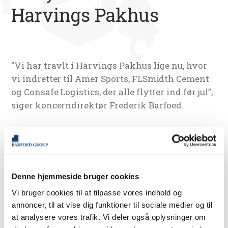
Harvings Pakhus
”Vi har travlt i Harvings Pakhus lige nu, hvor
vi indretter til Amer Sports, FLSmidth Cement
og Consafe Logistics, der alle flytter ind før jul”,
siger koncerndirektør Frederik Barfoed.
Frederik Barfoed tilføjer: ”Og derefter glæder
det os meget, at vi kan indrette til Forsia
Forsikring, som flytter ind d. 1.3.2026.”
Denne hjemmeside bruger cookies
Det er Forsia Forsikrings afdeling i København,
Vi bruger cookies til at tilpasse vores indhold og
som får nye lokaler i Harvings Pakhus, og du
annoncer, til at vise dig funktioner til sociale medier og til
kan læse meget mere om Forsia Forsikring her:
at analysere vores trafik. Vi deler også oplysninger om