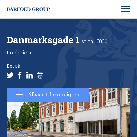
Danmarksgade 1
st. th., 7000
Fredericia
Del på
Tilbage til oversigten
⟵