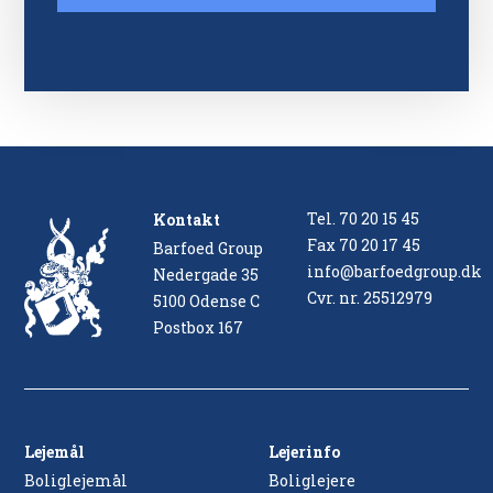
Tel.
70 20 15 45
Kontakt
Fax
70 20 17 45
Barfoed Group
info@barfoedgroup.dk
Nedergade 35
Cvr. nr. 25512979
5100 Odense C
Postbox 167
Lejemål
Lejerinfo
Boliglejemål
Boliglejere