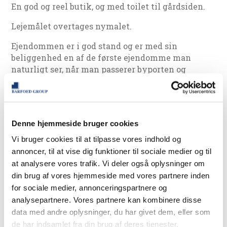
En god og reel butik, og med toilet til gårdsiden.
Lejemålet overtages nymalet.
Ejendommen er i god stand og er med sin
beliggenhed en af de første ejendomme man
naturligt ser, når man passerer byporten og
Landsoldaten og skal ned mod gågaden.
Lejemålet, som er beliggende i stuen th., er
velegnet til butik, men også til klinik, frisør eller
andre liberale erhverv.
Denne hjemmeside bruger cookies
Vi bruger cookies til at tilpasse vores indhold og
Bemærk venligst, at tegningen ikke er korrekt
annoncer, til at vise dig funktioner til sociale medier og til
for såvidt angår det bagerste rum, som ligger
at analysere vores trafik. Vi deler også oplysninger om
anderledes, men det kan ses på stedet og billedet
din brug af vores hjemmeside med vores partnere inden
nedenfor.
for sociale medier, annonceringspartnere og
analysepartnere. Vores partnere kan kombinere disse
DOWNLOAD PROSPEKT
data med andre oplysninger, du har givet dem, eller som
de har indsamlet fra din brug af deres tjenester.