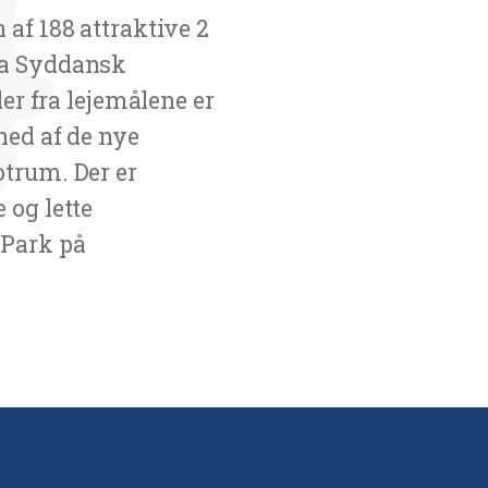
 af 188 attraktive 2
fra Syddansk
der fra lejemålene er
hed af de nye
otrum. Der er
 og lette
 Park på