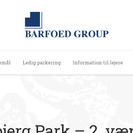
jemål
Ledig parkering
Information til lejere
erg Park – 2. væ