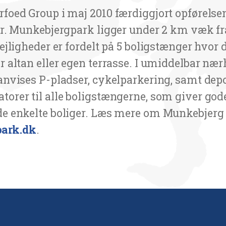
foed Group i maj 2010 færdiggjort opførelsen
der. Munkebjergpark ligger under 2 km væk 
lejligheder er fordelt på 5 boligstænger hvor 
r altan eller egen terrasse. I umiddelbar nær
 anvises P-pladser, cykelparkering, samt dep
torer til alle boligstængerne, som giver gode
de enkelte boliger. Læs mere om Munkebjerg
ark.dk
.