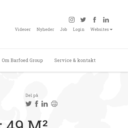
Videoer
Nyheder
Job
Login
Websites
Om Barfoed Group
Service & kontakt
Del på
r 49 M²